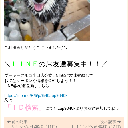
ご利用ありがとうございました(^^♪
＼
ＬＩＮＥ
のお友達募集中！！／
プーキーアルコ半田店公式LINE@に友達登録して
お得なクーポンや情報をGETしよう！！
LINE@友達追加はこちら
↓↓↓
https://line.me/R/ti/p/%40aup9840k
又は
「ＩＤ検索」
にて@aup9840kよりお友達追加してね♡
前の記事
次の記事
トリミングのお客様（11日)
トリミングのお客様（13日)