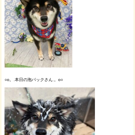
○o。.本日の泡パックさん.。o○