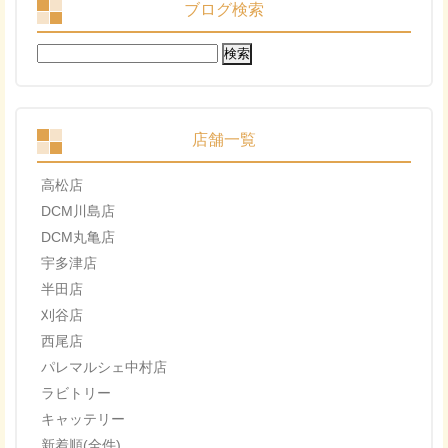
ブログ検索
検
索:
店舗一覧
高松店
DCM川島店
DCM丸亀店
宇多津店
半田店
刈谷店
西尾店
パレマルシェ中村店
ラビトリー
キャッテリー
新着順(全件)