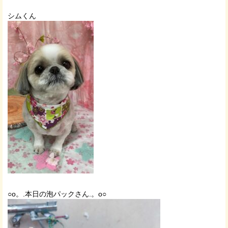
シムくん
○o。.本日の泡パックさん.。o○