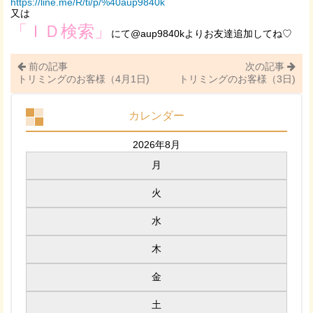
https://line.me/R/ti/p/%40aup9840k
又は
「ＩＤ検索」
にて@aup9840kよりお友達追加してね♡
前の記事
次の記事
トリミングのお客様（4月1日)
トリミングのお客様（3日)
カレンダー
2026年8月
月
火
水
木
金
土