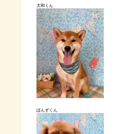
大和くん
ぽんずくん