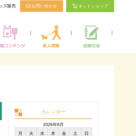
ッズ販売
お問い合わせ
ネットショップ
｜
｜
｜
カレンダー
2026年8月
月
火
水
木
金
土
日