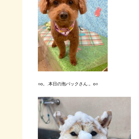
○o。.本日の泡パックさん.。o○