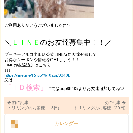
ご利用ありがとうございました(^^♪
＼
ＬＩＮＥ
のお友達募集中！！／
プーキーアルコ半田店公式LINE@に友達登録して
お得なクーポンや情報をGETしよう！！
LINE@友達追加はこちら
↓↓↓
https://line.me/R/ti/p/%40aup9840k
又は
「ＩＤ検索」
にて@aup9840kよりお友達追加してね♡
前の記事
次の記事
トリミングのお客様（18日)
トリミングのお客様（20日)
カレンダー