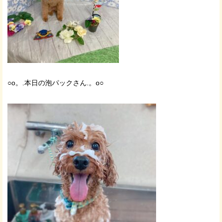
○o。.本日の泡パックさん.。o○