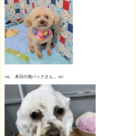
○o。.本日の泡パックさん.。o○