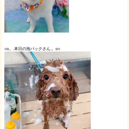
○o。.本日の泡パックさん.。o○