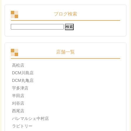
ブログ検索
検
索:
店舗一覧
高松店
DCM川島店
DCM丸亀店
宇多津店
半田店
刈谷店
西尾店
パレマルシェ中村店
ラビトリー