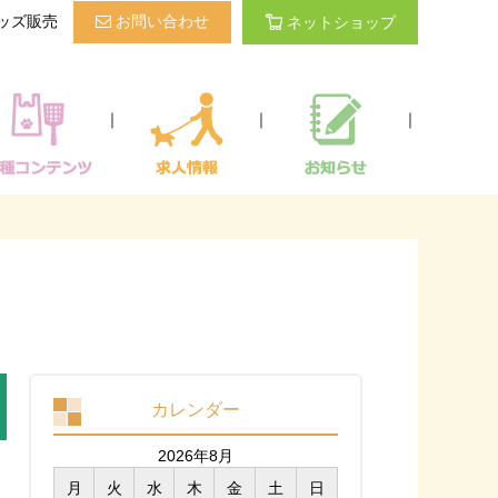
ッズ販売
お問い合わせ
ネットショップ
｜
｜
｜
カレンダー
2026年8月
月
火
水
木
金
土
日