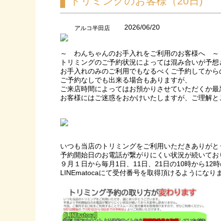
トリミングのお客様（20日)
2026/06/20
アルコ半田店
～ わんちゃんのお手入れをご利用のお客様へ ～
トリミングのご予約状況によっては混み合いが予想
お手入れのみのご利用でもなるべくご予約してから
ご予約なしでも出来る場合もありますが、
ご来店時間によってはお預かりさせていただくか最
お客様にはご迷惑をおかけいたしますが、ご理解と
いつも当店のトリミングをご利用いただきありがと
予約開始日のお電話が繋がりにくい状況が続いてお
９月１日から毎月1日、11日、21日の10時から12
LINEmatocaにて受付番号を取得頂けるようにな