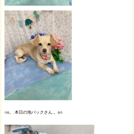
○o。.本日の泡パックさん.。o○