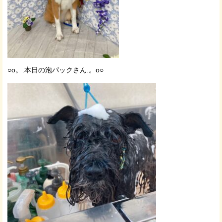
○o。.本日の泡パックさん.。o○