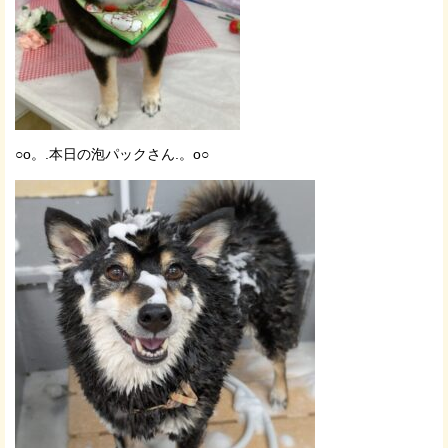
○o。.本日の泡パックさん.。o○