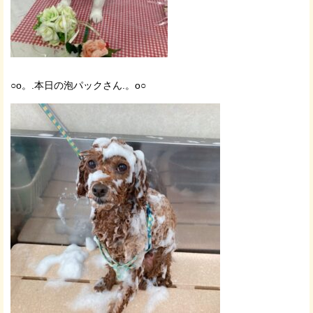
○o。.本日の泡パックさん.。o○