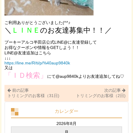
ご利用ありがとうございました(^^♪
＼
ＬＩＮＥ
のお友達募集中！！／
プーキーアルコ半田店公式LINE@に友達登録して
お得なクーポンや情報をGETしよう！！
LINE@友達追加はこちら
↓↓↓
https://line.me/R/ti/p/%40aup9840k
又は
「ＩＤ検索」
にて@aup9840kよりお友達追加してね♡
前の記事
次の記事
トリミングのお客様（31日)
トリミングのお客様（2日)
カレンダー
2026年8月
月