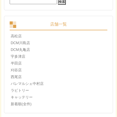
検
索:
店舗一覧
高松店
DCM川島店
DCM丸亀店
宇多津店
半田店
刈谷店
西尾店
パレマルシェ中村店
ラビトリー
キャッテリー
新着順(全件)