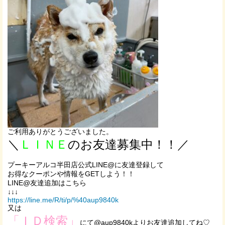
ご利用ありがとうございました。
＼
ＬＩＮＥ
のお友達募集中！！／
プーキーアルコ半田店公式LINE@に友達登録して
お得なクーポンや情報をGETしよう！！
LINE@友達追加はこちら
↓↓↓
https://line.me/R/ti/p/%40aup9840k
又は
「ＩＤ検索」
にて@aup9840kよりお友達追加してね♡