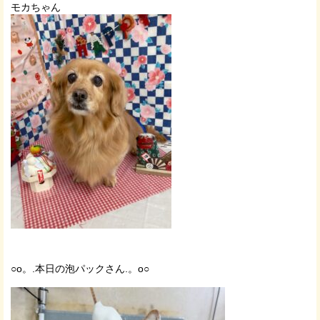
モカちゃん
○o。.本日の泡パックさん.。o○