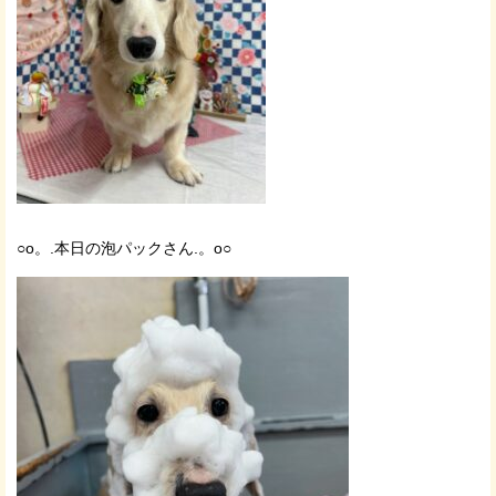
○o。.本日の泡パックさん.。o○