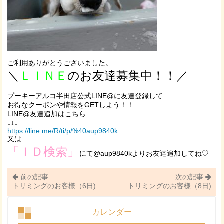
ご利用ありがとうございました。
＼
ＬＩＮＥ
のお友達募集中！！／
プーキーアルコ半田店公式LINE@に友達登録して
お得なクーポンや情報をGETしよう！！
LINE@友達追加はこちら
↓↓↓
https://line.me/R/ti/p/%40aup9840k
又は
「ＩＤ検索」
にて@aup9840kよりお友達追加してね♡
前の記事
次の記事
トリミングのお客様（6日)
トリミングのお客様（8日)
カレンダー