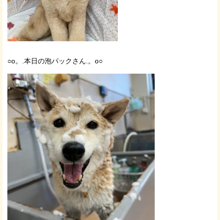
○o。.本日の泡パックさん.。o○