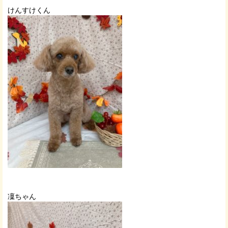
けんすけくん
凜ちゃん