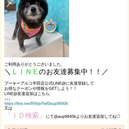
ご利用ありがとうございました。
＼
ＬＩＮＥ
のお友達募集中！！／
プーキーアルコ半田店公式LINE@に友達登録して
お得なクーポンや情報をGETしよう！！
LINE@友達追加はこちら
↓↓↓
https://line.me/R/ti/p/%40aup9840k
又は
「ＩＤ検索」
にて@aup9840kよりお友達追加してね♡