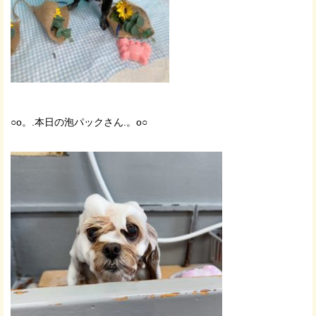
○o。.本日の泡パックさん.。o○