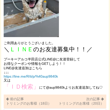
ご利用ありがとうございました。
＼
ＬＩＮＥ
のお友達募集中！！／
プーキーアルコ半田店公式LINE@に友達登録して
お得なクーポンや情報をGETしよう！！
LINE@友達追加はこちら
↓↓↓
https://line.me/R/ti/p/%40aup9840k
又は
「ＩＤ検索」
にて@aup9840kよりお友達追加してね♡
前の記事
次の記事
トリミングのお客様（18日）
トリミングのお客様（20日）