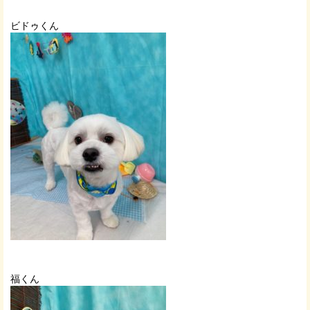
ビドゥくん
福くん