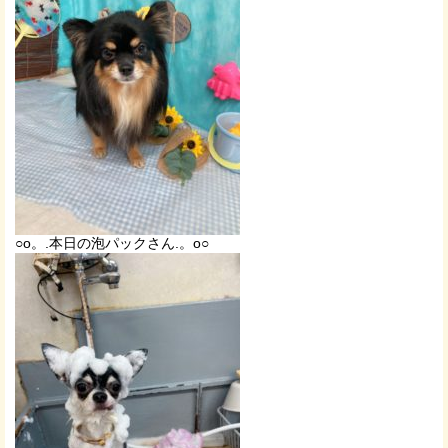
○o。.本日の泡パックさん.。o○