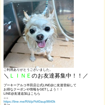
ご利用ありがとうございました。
＼
ＬＩＮＥ
のお友達募集中！！／
プーキーアルコ半田店公式LINE@に友達登録して
お得なクーポンや情報をGETしよう！！
LINE@友達追加はこちら
↓↓↓
https://line.me/R/ti/p/%40aup9840k