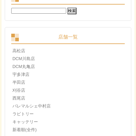
検
索:
店舗一覧
高松店
DCM川島店
DCM丸亀店
宇多津店
半田店
刈谷店
西尾店
パレマルシェ中村店
ラビトリー
キャッテリー
新着順(全件)