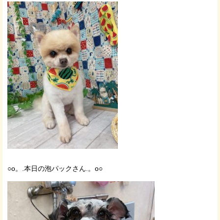
○o。.本日の泡パックさん.。o○