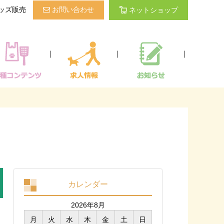
ッズ販売
お問い合わせ
ネットショップ
｜
｜
｜
カレンダー
2026年8月
月
火
水
木
金
土
日