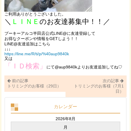
ご利用ありがとうございました。
＼
ＬＩＮＥ
のお友達募集中！！／
プーキーアルコ半田店公式LINE@に友達登録して
お得なクーポンや情報をGETしよう！！
LINE@友達追加はこちら
↓↓↓
https://line.me/R/ti/p/%40aup9840k
又は
「ＩＤ検索」
にて@aup9840kよりお友達追加してね♡
前の記事
次の記事
トリミングのお客様（29日）
トリミングのお客様（7月1
日）
カレンダー
2026年8月
月