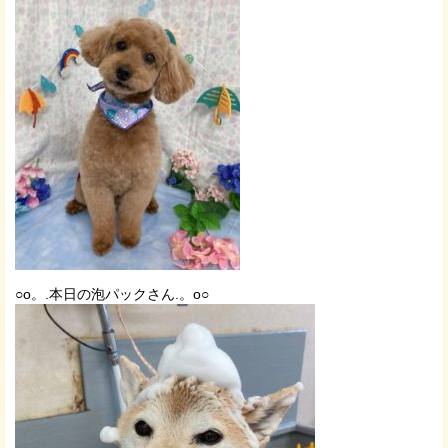
○o。.本日の泡パックさん.。o○