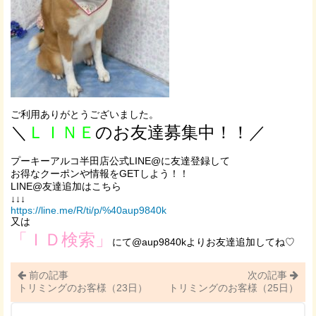
ご利用ありがとうございました。
＼
ＬＩＮＥ
のお友達募集中！！／
プーキーアルコ半田店公式LINE@に友達登録して
お得なクーポンや情報をGETしよう！！
LINE@友達追加はこちら
↓↓↓
https://line.me/R/ti/p/%40aup9840k
又は
「ＩＤ検索」
にて@aup9840kよりお友達追加してね♡
前の記事
次の記事
トリミングのお客様（23日）
トリミングのお客様（25日）