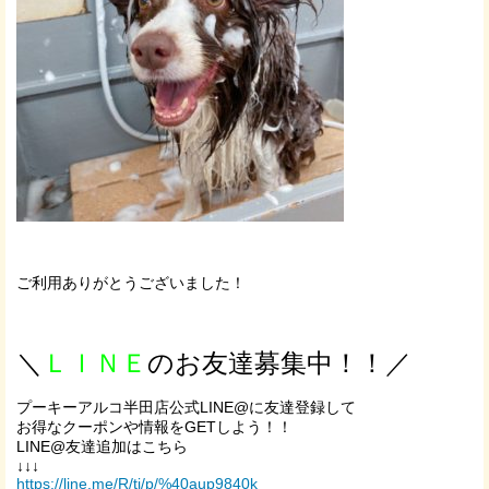
ご利用ありがとうございました！
＼
ＬＩＮＥ
のお友達募集中！！／
プーキーアルコ半田店公式LINE@に友達登録して
お得なクーポンや情報をGETしよう！！
LINE@友達追加はこちら
↓↓↓
https://line.me/R/ti/p/%40aup9840k