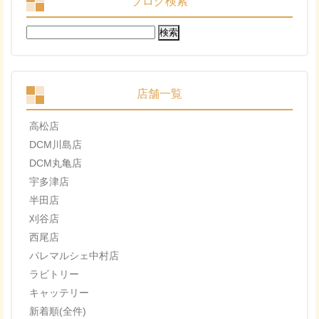
ブログ検索
検
索:
店舗一覧
高松店
DCM川島店
DCM丸亀店
宇多津店
半田店
刈谷店
西尾店
パレマルシェ中村店
ラビトリー
キャッテリー
新着順(全件)