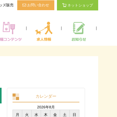
ッズ販売
お問い合わせ
ネットショップ
｜
｜
｜
カレンダー
2026年8月
月
火
水
木
金
土
日