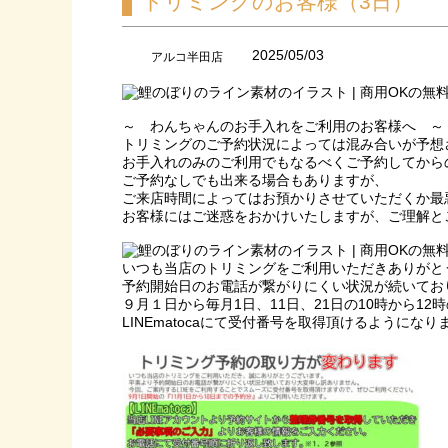
トリミングのお客様（3日）
2025/05/03
アルコ半田店
～ わんちゃんのお手入れをご利用のお客様へ ～
トリミングのご予約状況によっては混み合いが予想
お手入れのみのご利用でもなるべくご予約してから
ご予約なしでも出来る場合もありますが、
ご来店時間によってはお預かりさせていただくか最
お客様にはご迷惑をおかけいたしますが、ご理解と
いつも当店のトリミングをご利用いただきありがと
予約開始日のお電話が繋がりにくい状況が続いてお
９月１日から毎月1日、11日、21日の10時から12
LINEmatocaにて受付番号を取得頂けるようにな