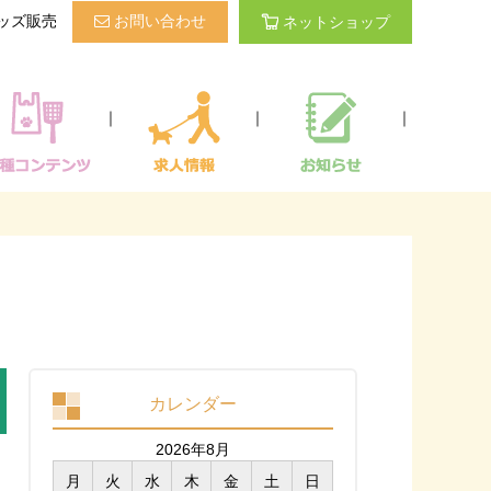
ッズ販売
お問い合わせ
ネットショップ
｜
｜
｜
カレンダー
2026年8月
月
火
水
木
金
土
日