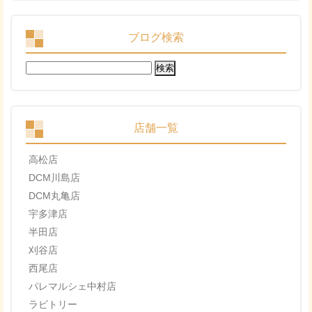
ブログ検索
検
索:
店舗一覧
高松店
DCM川島店
DCM丸亀店
宇多津店
半田店
刈谷店
西尾店
パレマルシェ中村店
ラビトリー