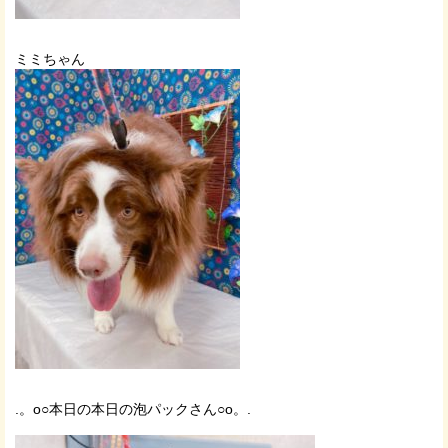
ミミちゃん
.。o○本日の本日の泡パックさん○o。.