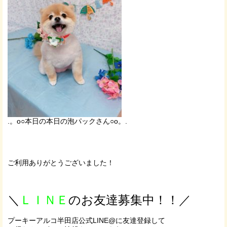
.。o○本日の本日の泡パックさん○o。.
ご利用ありがとうございました！
＼
ＬＩＮＥ
のお友達募集中！！／
プーキーアルコ半田店公式LINE@に友達登録して