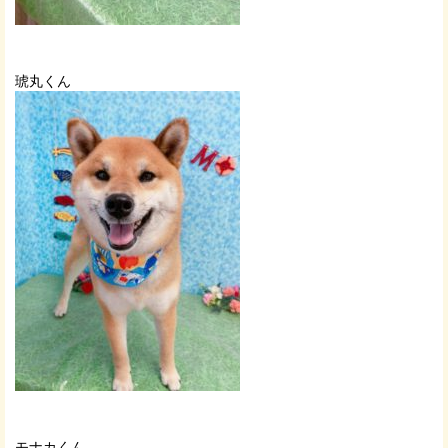
琥丸くん
モナカくん