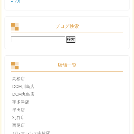
« 7月
ブログ検索
検
索:
店舗一覧
高松店
DCM川島店
DCM丸亀店
宇多津店
半田店
刈谷店
西尾店
パレマルシェ中村店