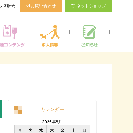
ッズ販売
お問い合わせ
ネットショップ
｜
｜
｜
カレンダー
2026年8月
月
火
水
木
金
土
日