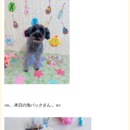
○o。.本日の泡パックさん.。o○