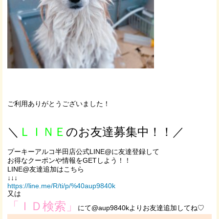
ご利用ありがとうございました！
＼
ＬＩＮＥ
のお友達募集中！！／
プーキーアルコ半田店公式LINE@に友達登録して
お得なクーポンや情報をGETしよう！！
LINE@友達追加はこちら
↓↓↓
https://line.me/R/ti/p/%40aup9840k
又は
「ＩＤ検索」
にて@aup9840kよりお友達追加してね♡