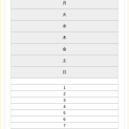
月
火
水
木
金
土
日
1
2
3
4
5
6
7