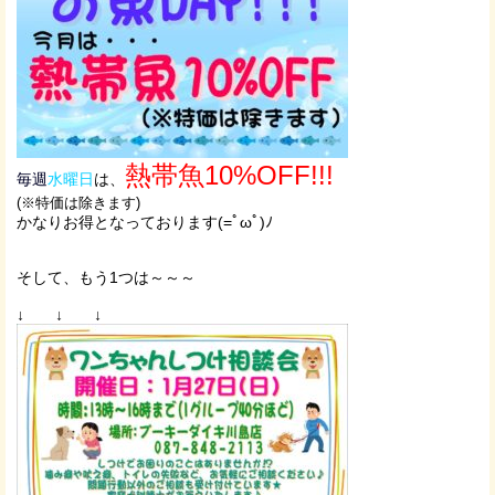
熱帯魚10%OFF!!!
毎週
水曜日
は、
(※特価は除きます)
かなりお得となっております(=ﾟωﾟ)ﾉ
そして、もう1つは～～～
↓ ↓ ↓