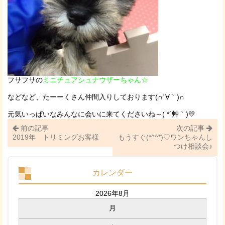
フサフサの
ミニチュアシュナウザーちゃん☆
などなど、たーーくさん仲間入りしております(∩´∀｀)∩
元気いっぱいなみんなに会いに来てくださいね～( *´艸｀)💛
前の記事
次の記事
2019年 トリミングお客様
もうすぐ(*^^*)♡ワンちゃんし
つけ相談会♪
カレンダー
2026年8月
月